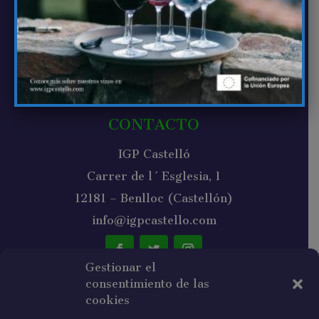
Vinos de Castellón
Bodegas de Castellón
Noticias
Contacto
CONTACTO
IGP Castelló
Carrer de l´Esglesia, 1
12181 – Benlloc (Castellón)
info@igpcastello.com
Gestionar el
consentimiento de las
NEWSLETTER
cookies