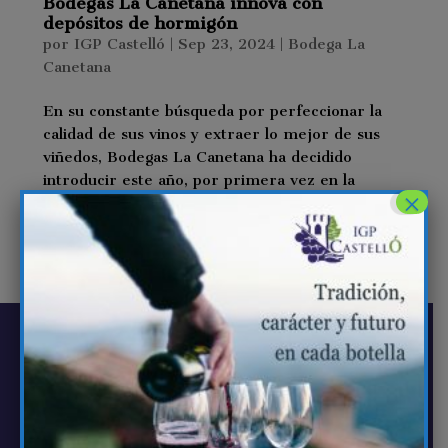
Bodegas La Canetana innova con
depósitos de hormigón
por
IGP Castelló
|
Sep 23, 2024
|
Bodega La
Canetana
En su constante búsqueda por perfeccionar la
calidad de sus vinos y extraer lo mejor de sus
viñedos, Bodegas La Canetana ha decidido
introducir este año, por primera vez en la
×
provincia, depósitos de hormigón en su
proceso de vinificación. Este tipo de
depósitos,...
NAVEGACIÓN
La IGP