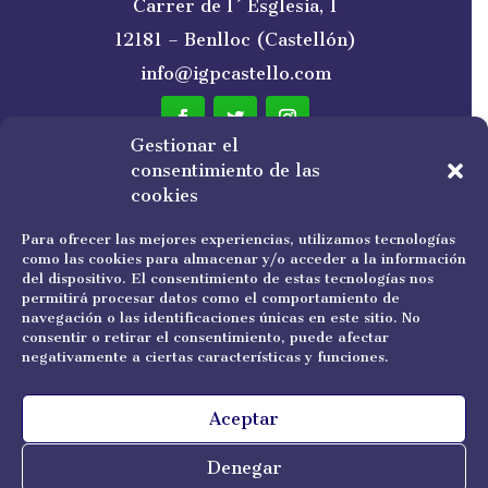
Carrer de l´Esglesia, 1
12181 – Benlloc (Castellón)
info@igpcastello.com
Gestionar el
consentimiento de las
NEWSLETTER
cookies
Para ofrecer las mejores experiencias, utilizamos tecnologías
como las cookies para almacenar y/o acceder a la información
del dispositivo. El consentimiento de estas tecnologías nos
permitirá procesar datos como el comportamiento de
navegación o las identificaciones únicas en este sitio. No
He leído y acepto la política de privacidad.
consentir o retirar el consentimiento, puede afectar
negativamente a ciertas características y funciones.
Suscribirse
Aceptar
Denegar
Copyright © 2022 IGP Castelló