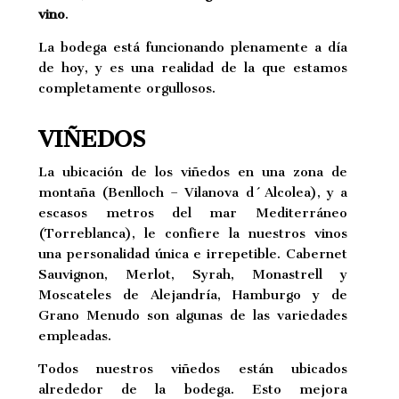
vino
.
La bo­de­ga está fun­cio­nan­do ple­na­men­te a día
de hoy, y es una reali­dad de la que es­ta­mos
com­ple­ta­men­te or­gu­llo­sos.
VIÑEDOS
La ubicación de los viñedos en una zona de
montaña (Benlloch – Vilanova d´Alcolea), y a
escasos metros del mar Mediterráneo
(Torreblanca), le confiere la nuestros vinos
una personalidad única e irrepetible. Cabernet
Sauvignon, Merlot, Syrah, Monastrell y
Moscateles de Alejandría, Hamburgo y de
Grano Menudo son algunas de las variedades
empleadas.
Todos nuestros viñedos están ubicados
alrededor de la bodega. Esto mejora