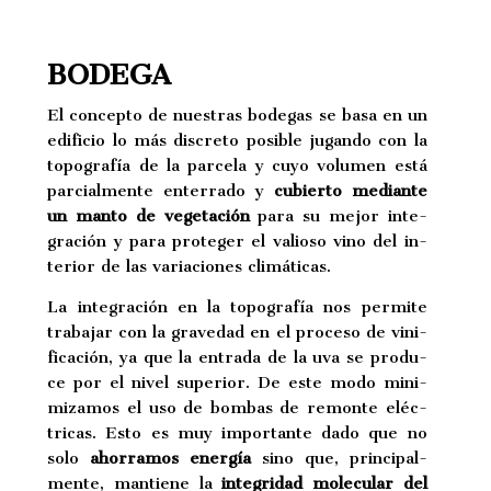
BODEGA
El con­cep­to de nues­tras bo­de­gas se basa en un
edi­fi­cio lo más dis­cre­to po­si­ble ju­gan­do con la
to­po­gra­fía de la par­ce­la y cuyo vo­lu­men está
par­cial­men­te en­te­rra­do y
cu­bier­to me­dian­te
un manto de ve­ge­ta­ción
para su mejor in­te­
gra­ción y para pro­te­ger el va­lio­so vino del in­
te­rior de las va­ria­cio­nes cli­má­ti­cas.
La in­te­gra­ción en la to­po­gra­fía nos per­mi­te
tra­ba­jar con la gra­ve­dad en el pro­ce­so de vi­ni­
fi­ca­ción, ya que la en­tra­da de la uva se pro­du­
ce por el nivel su­pe­rior. De este modo mi­ni­
mi­za­mos el uso de bom­bas de re­mon­te eléc­
tri­cas. Esto es muy im­por­tan­te dado que no
solo
aho­rra­mos ener­gía
sino que, prin­ci­pal­
men­te, man­tie­ne la
in­te­gri­dad mo­le­cu­lar del