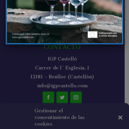
Vinos de Castellón
Bodegas de Castellón
Noticias
Contacto
CONTACTO
IGP Castelló
Carrer de l´Esglesia, 1
12181 – Benlloc (Castellón)
info@igpcastello.com
Gestionar el
consentimiento de las
NEWSLETTER
cookies