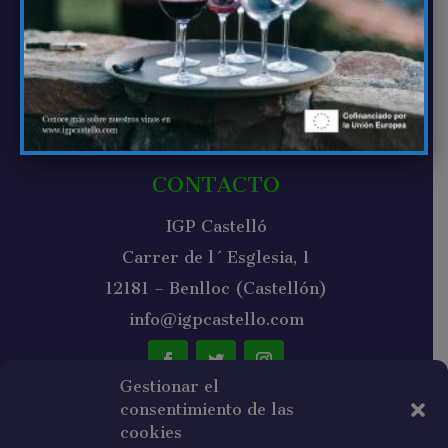
Vinos de Castellón
Bodegas de Castellón
Noticias
Contacto
CONTACTO
IGP Castelló
Carrer de l´Esglesia, 1
12181 – Benlloc (Castellón)
info@igpcastello.com
Gestionar el
consentimiento de las
NEWSLETTER
cookies