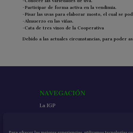
-Conocer las variedades de uva.
-Participar de forma activa en la vendimia.
-Pisar las uvas para elaborar mosto, el cual se pod
-Almuerzo en las viñas.
-Cata de tres vinos de la Cooperativa
Debido a las actuales circunstancias, para poder 
NAVEGACIÓN
La IGP
Vinos de Castellón
Bodegas de Castellón
Para ofrecer las mejores experiencias, utilizamos tecnologías c