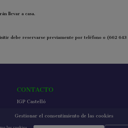
rán llevar a casa.
asisitir debe reservarse previamente por teléfono o (662 643
CONTACTO
IGP Castelló
Carrer de l´Esglesia, 1
Gestionar el consentimiento de las cookies
12181 – Benlloc (Castellón)
omo las cookies