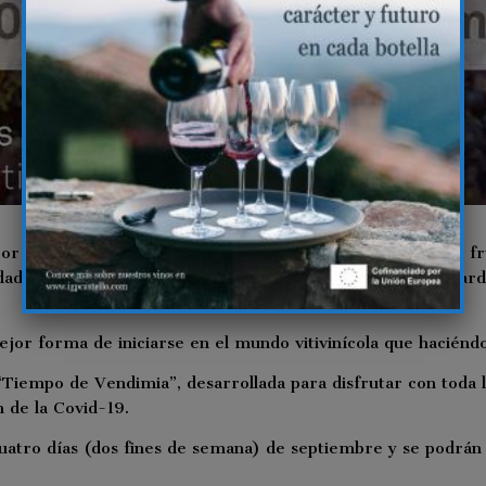
por excelencia. Es el tiempo de la vendimia, de recoger los 
edades más tempranas se recogen en agosto y otras, más tard
r forma de iniciarse en el mundo vitivinícola que haciéndolo
Tiempo de Vendimia”, desarrollada para disfrutar con toda la
 de la Covid-19.
atro días (dos fines de semana) de septiembre y se podrán re