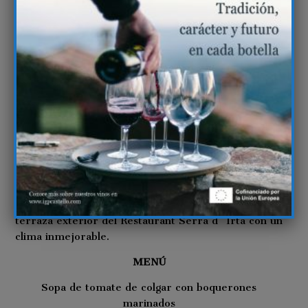
RESTAURANT SERRA D´IRTA
El Restaurant Serra d´Irta estáubicado e la
carretera de les Fonts de Alcossebre. De la mano
de Modesto Fabregat, se elabora una cocina
mediterránea utilizando el máximo de productos de
calidad de la provincia y comunidad.
La cocina de Modesto busca realzar la calidad del
producto, sin disfraces ni abuso de aceites o salsas
que, en definitiva, camuflan el producto original.
Para la cena, más de 30 personas venidas de
diversos puntos de la provincia se reunieron en la
terraza exterior del Restaurant Serra d´Irta con un
clima inmejorable.
MENÚ
Sopa de tomate de colgar con boquerones
marinados