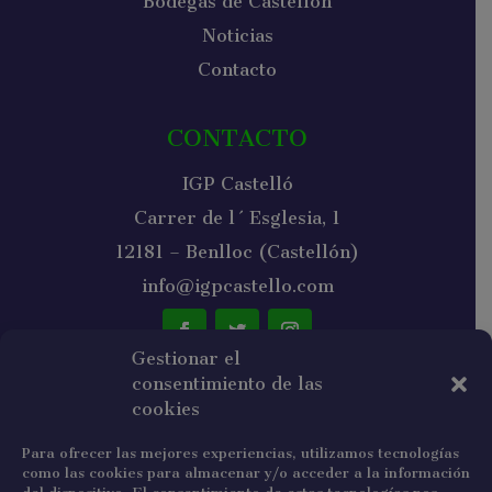
Bodegas de Castellón
Noticias
Contacto
CONTACTO
IGP Castelló
Carrer de l´Esglesia, 1
12181 – Benlloc (Castellón)
info@igpcastello.com
Gestionar el
consentimiento de las
NEWSLETTER
cookies
Para ofrecer las mejores experiencias, utilizamos tecnologías
como las cookies para almacenar y/o acceder a la información