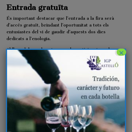
Entrada gratuïta
És important destacar que l’entrada a la fira serà
d’accés gratuït, brindant l’oportunitat a tots els
entusiastes del vi de gaudir d’aquests dos dies
dedicats a l’enologia.
Al llarg del cap de setmana, els participants podran
×
submergir-se en tastos maridatge dirigides per
l’experimentat enòleg David Remolar, que oferiran
experiències culinàries úniques, realçant els matisos
i sabors de cada vi. A més, es duran a terme
conferències i xarrades informatives oferides pel
president de l’Associació Mundial de l’Enòleg. D
´altra banda, s´han organitzat tastos a cegues sota
la direcció de l’enòleg Roger Vernet.
Per a completar l’experiència, el celler disposarà
d’un servei de restaurant i bar per a atendre les
necessitats de tots els visitants. En paral·lel,