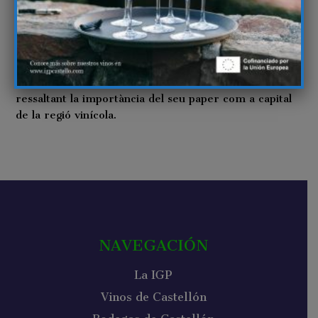
l’esdeveniment comptarà amb actuacions de música
en viu per a crear un ambient festiu i amé.
Aquest destacat celler de Castelló, té com a objectiu
enfortir la posició de Sant Mateu com un punt de
referència estratègic en la indústria vinícola,
ressaltant la importància del seu paper com a capital
de la regió vinícola.
NAVEGACIÓN
La IGP
Vinos de Castellón