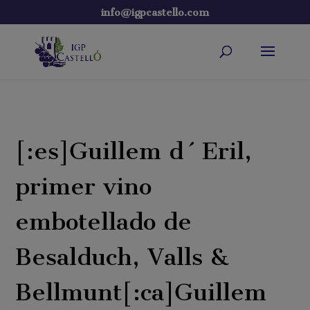
info@igpcastello.com
[:es]Guillem d´Eril,
primer vino
embotellado de
Besalduch, Valls &
Bellmunt[:ca]Guillem