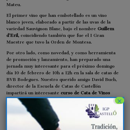
Mateu.
El primer vino que han embotellado es un vino
blanco joven, elaborado a partir de las uvas de la
variedad Sauvignon Blanc, bajo el nombre
Guillem
d’Eril,
coincidiendo también que fue el I Gran
Maestre que tuvo la Orden de Montesa.
Por otro lado, como novedad, y como herramienta
de promoción y lanzamiento, han preparado una
jornada muy interesante para el próximo domingo
día 10 de febrero de 10h a 12h en la sala de catas de
BVB Bodegues. Nuestro querido amigo David Buch,
director de la Escuela de Catas de Castellón
impartirá un interesante
curso de Cata de Vinos
×
abierta para todos los públicos. El precio de la
jornada será de 25€ y al finalizar se entregará un
certificado de asistencia al curso.[:ca]En Besalduch,
Valls & Bellmunt ja tenen els primers vins
embotellats procedents de la finca de vinyes Les