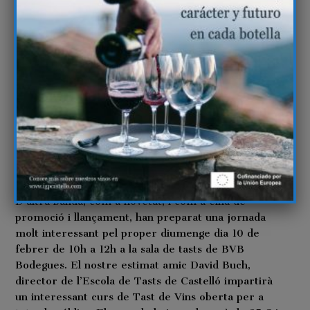
Llomes. Han triat com a marca comercial el nom de
Mestres de Montesa, ja que volen posar l’accent a la
importància que va exercir aquesta Ordre a la
capital del Maestrat durant molts anys i que tant
valor patrimonial i històric ha llegat a la vila de Sant
Mateu.
El primer vi que s’han embotellat és un vi blanc
jove, elaborat a partir del raïm de la varietat
Sauvignon Blanc, sota el nom Guillem d’Eril,
coincidint també que va ser el I Gran Mestre que va
tenir l’Ordre de Montesa.
D’altra banda, com a novetat, i com a eina de
promoció i llançament, han preparat una jornada
molt interessant pel proper diumenge dia 10 de
febrer de 10h a 12h a la sala de tasts de BVB
Bodegues. El nostre estimat amic David Buch,
director de l’Escola de Tasts de Castelló impartirà
un interessant curs de Tast de Vins oberta per a