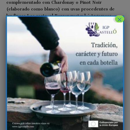
complementado con Chardonay o Pinot Noir
(elaborado como blanco) con uvas procedentes de
las fincas Les sorts, el Barranquet y l ´Argamasa.
×
Elaborado mediante prensado directo de la uva en
prensa neumática. Desfangado en frio, fermentado
en depósitos de acero inoxidable a temperatura
controlada. Estabilizado en frio, filtrado y
embotellado.
Producción 3000 – 5000 botellas
La Bodega
La vid es una planta capaz de adaptarse a una gran
cantidad de condiciones, y el suelo es uno de los
factores que influyen en la calidad de la uva. Es por
ello que la misma variedad puede desplegar matices
diferentes dependiendo del suelo en el que ha sido
cultivada.