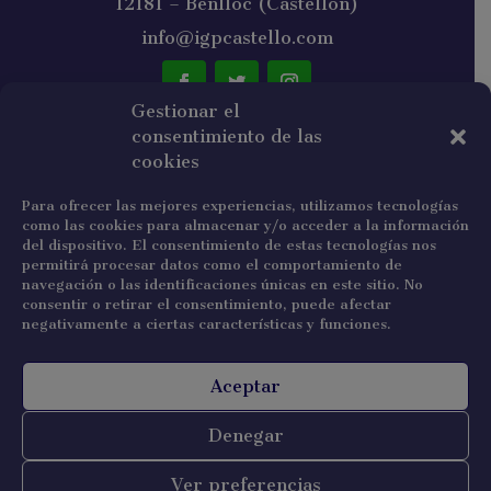
12181 – Benlloc (Castellón)
info@igpcastello.com
Gestionar el
consentimiento de las
NEWSLETTER
cookies
Para ofrecer las mejores experiencias, utilizamos tecnologías
como las cookies para almacenar y/o acceder a la información
del dispositivo. El consentimiento de estas tecnologías nos
permitirá procesar datos como el comportamiento de
navegación o las identificaciones únicas en este sitio. No
He leído y acepto la política de privacidad.
consentir o retirar el consentimiento, puede afectar
negativamente a ciertas características y funciones.
Suscribirse
Aceptar
Denegar
Copyright © 2022 IGP Castelló
Ver preferencias