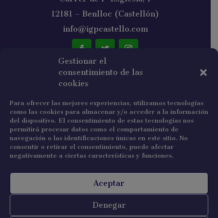
12181 – Benlloc (Castellón)
info@igpcastello.com
Gestionar el
consentimiento de las
NEWSLETTER
cookies
Para ofrecer las mejores experiencias, utilizamos tecnologías
como las cookies para almacenar y/o acceder a la información
del dispositivo. El consentimiento de estas tecnologías nos
permitirá procesar datos como el comportamiento de
navegación o las identificaciones únicas en este sitio. No
He leído y acepto la política de privacidad.
consentir o retirar el consentimiento, puede afectar
negativamente a ciertas características y funciones.
Suscribirse
Aceptar
Denegar
Copyright © 2022 IGP Castelló