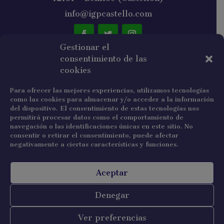
info@igpcastello.com
Gestionar el
consentimiento de las
NEWSLETTER
cookies
Para ofrecer las mejores experiencias, utilizamos tecnologías
como las cookies para almacenar y/o acceder a la información
del dispositivo. El consentimiento de estas tecnologías nos
permitirá procesar datos como el comportamiento de
navegación o las identificaciones únicas en este sitio. No
He leído y acepto la política de privacidad.
consentir o retirar el consentimiento, puede afectar
negativamente a ciertas características y funciones.
Suscribirse
Aceptar
Denegar
Copyright © 2022 IGP Castelló
Ver preferencias