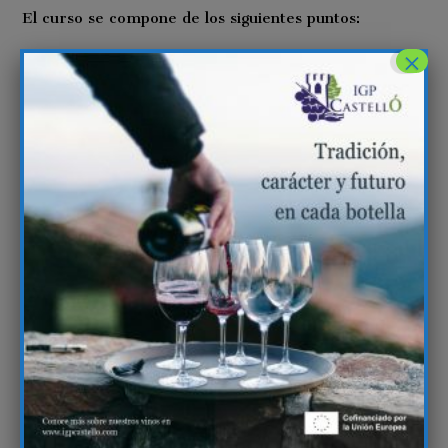
El curso se compone de los siguientes puntos:
×
Introducción e historia
Situación geográfica
Climatología y condiciones edafológicas
Variedades de uva
Tipos de vinos y vinificaciones
IGP Castelló
Las inscripciones deben realizarse mediante la APP
de los centros CdT, la cual puede ser descargada en
la Play Store (Android) o en la App Store (IOS).
Es un
curso gratuito
cofinanciado por el Fondo
Social Europeo.
¡Descubre los vinos de Castellón!