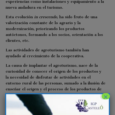
experiencias como instalaciones y equipamiento a la
nueva andadura en el turismo.
Esta evolución
in crescendo
, ha sido fruto de una
valorización constante de lo agrario y la
modernización, priorizando los productos
autóctonos, formando a los socios, orientación a los
clientes, etc.
Las actividades de agroturismo también han
ayudado al crecimiento de la cooperativa.
La causa de implantar el agroturismo, nace de la
curiosidad de conocer el origen de los productos y
la necesidad de disfrutar de actividades en el
entorno rural de las personas, sumado a la ilusión de
enseñar el origen y el proceso de los productos de
×
la Cooperativa de Viver.