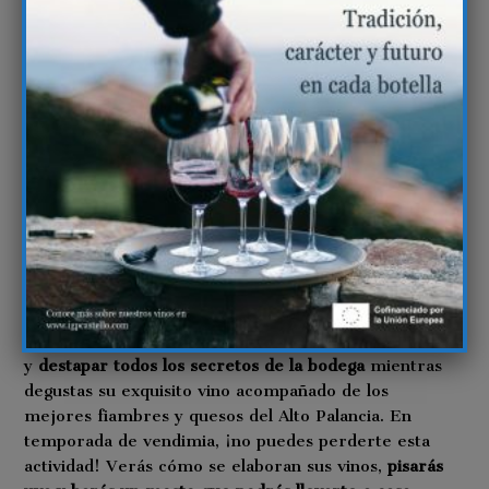
Actividades de la cooperativa
de Viver
La cooperativa de Viver, cuenta con un programa
de actividades de agroturismo con actividades
permanentes como son el oleo y enoturismo,
actividades de temporada (varían en función de la
época del año y la experiencia agraria en concreto)
y eventos únicos como el festival del aceite nuevo a
mediados de enero de diciembre o el
ViverWineFest.
En lo que a enoturísmo respecta, han desarrollado
varias actividades, como por ejemplo «descubre la
piel de la Vid». Aquí podrás pasear entre viñedos
y
destapar todos los secretos de la bodega
mientras
degustas su exquisito vino acompañado de los
mejores fiambres y quesos del Alto Palancia. En
temporada de vendimia, ¡no puedes perderte esta
actividad! Verás cómo se elaboran sus vinos,
pisarás