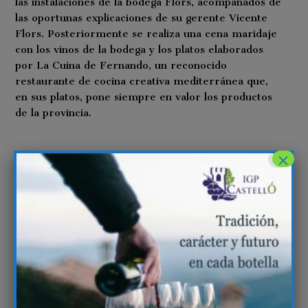
las instalaciones de la bodega Flors, acompañados de
las oportunas explicaciones de su gerente Vicente
Flors. Posteriormente se realiza una cena maridaje
con los vinos de la bodega y los platos elaborados
por La Cuina de Fernando, un reconocido
restaurante de cocina creativa mediterránea que,
en sus platos, pone siempre en valor los productos
de la provincia.
×
Posteriormente a la cena, cuando cae la noche en la
bodega, empieza la observación del cielo y la
contemplación de las estrellas en el cielo de la
bodega, en plena naturaleza y alejado de la
contaminación lumínica. Es el turno del astrónomo
Germán Peris, el cual muestra a través del
telescopio y con la ayuda de un puntero láser las
estrellas y constelaciones que pueden apreciarse, y
especialmente aquellas que, desde las culturas
Griega y Romana principalmente, están asociadas al