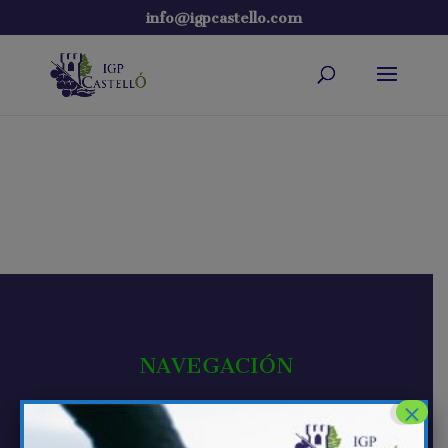
info@igpcastello.com
NAVEGACIÓN
×
La IGP
Vinos de Castellón