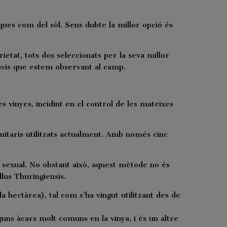
iques com del sòl. Sens dubte la millor opció és
ietat, tots dos seleccionats per la seva millor
anvis que estem observant al camp.
es vinyes, incidint en el control de les mateixes
anitaris utilitzats actualment. Amb només cinc
ó sexual. No obstant això, aquest mètode no és
lus Thuringiensis.
 hectàrea), tal com s’ha vingut utilitzant des de
guns àcars molt comuns en la vinya, i és un altre