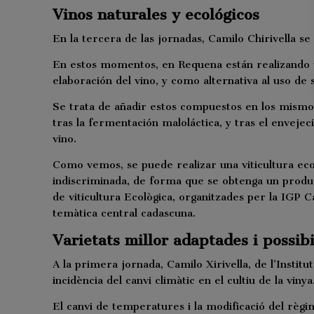
Vinos naturales y ecológicos
En la tercera de las jornadas, Camilo Chirivella se 
En estos momentos, en Requena están realizando un
elaboración del vino, y como alternativa al uso de s
Se trata de añadir estos compuestos en los mismos
tras la fermentación maloláctica, y tras el enveje
vino.
Como vemos, se puede realizar una viticultura ecol
indiscriminada, de forma que se obtenga un produc
de viticultura Ecològica, organitzades per la IGP C
temàtica central cadascuna.
Varietats millor adaptades i possibi
A la primera jornada, Camilo Xirivella, de l’Instit
incidència del canvi climàtic en el cultiu de la vinya
El canvi de temperatures i la modificació del règim