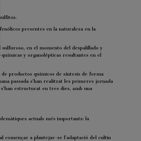
ulfitos.
enólicos presentes en la naturaleza en la
 sulfuroso, en el momento del despalillado y
-químicas y organolépticas resultantes en el
so de productos químicos de síntesis de forma
ana passada s’han realitzat les primeres jornada
s s’han estructurat en tres dies, amb una
roblemàtiques actuals més importants: la
al començar a plantejar-se l’adaptació del cultiu