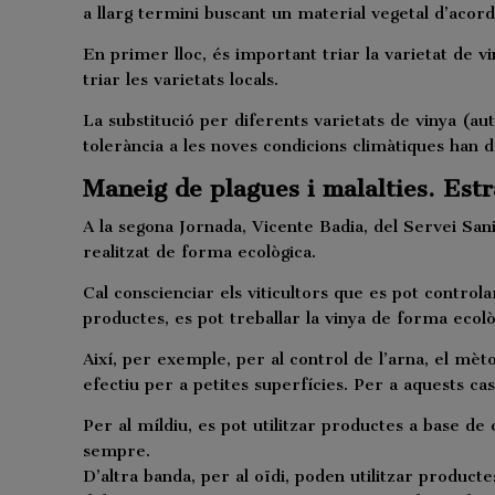
a llarg termini buscant un material vegetal d’acor
En primer lloc, és important triar la varietat de vi
triar les varietats locals.
La substitució per diferents varietats de vinya (aut
tolerància a les noves condicions climàtiques han 
Maneig de plagues i malalties. Estr
A la segona Jornada, Vicente Badia, del Servei Sanit
realitzat de forma ecològica.
Cal conscienciar els viticultors que es pot control
productes, es pot treballar la vinya de forma ecolò
Així, per exemple, per al control de l’arna, el mèt
efectiu per a petites superfícies. Per a aquests ca
Per al míldiu, es pot utilitzar productes a base de
sempre.
D’altra banda, per al oïdi, poden utilitzar product