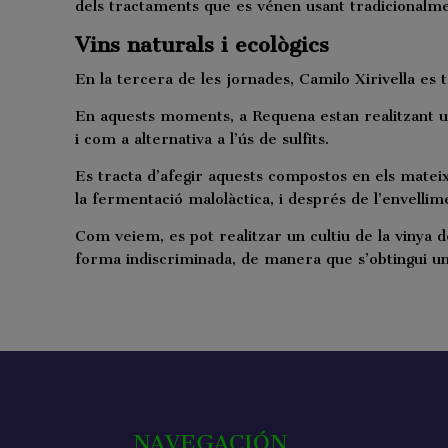
dels tractaments que es vénen usant tradicionalmen
Vins naturals i ecològics
En la tercera de les jornades, Camilo Xirivella es t
En aquests moments, a Requena estan realitzant uns 
i com a alternativa a l’ús de sulfits.
Es tracta d’afegir aquests compostos en els mateix
la fermentació malolàctica, i després de l’envellime
Com veiem, es pot realitzar un cultiu de la vinya 
forma indiscriminada, de manera que s’obtingui u
NAVEGACIÓN