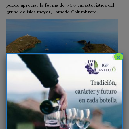
puede apreciar la forma de «C» característica del
grupo de islas mayor, llamado Columbrete.
×
Producción limitada y
numerada
Debido a la corta cosecha, la producción también ha
sido limitada. Se han embotellado 1699 botellas de
75 ml, todas numeradas convenientemente.